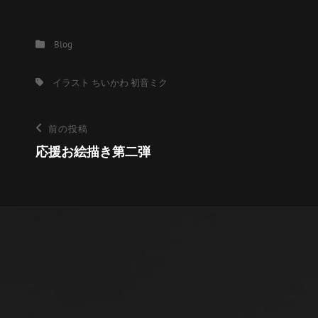
カ
Blog
テ
ゴ
タ
イラスト
ちいかわ
初音ミク
リ
グ,
ー
投
前
前の投稿
の
応援お絵描き第二弾
稿
投
ナ
稿
ビ
ゲ
ー
シ
ョ
ン