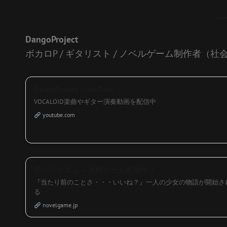
DangoProject
ボカロP / ギタリスト / ノベルゲーム制作者（
DangoProject – YouTube
VOCALOID楽曲やギター演奏動画を配信中
youtube.com
空のプリズム – 無料ゲーム配信中！
『当たり前のことさ・・・いいね？』一人の少女の物語が開始さ
る
novelgame.jp