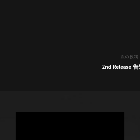
次
次の投稿
の
2nd Release 
投
稿